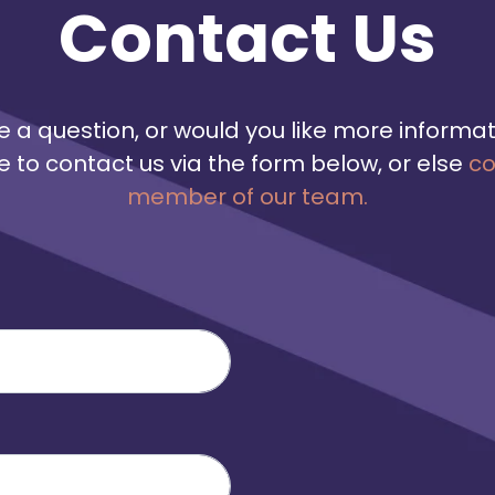
utsträckning blir interna
Contact Us
ambassadörer i frågor som rör
mångfald och inkludering på sina
arbetsplatser.
 a question, or would you like more informa
ee to contact us via the form below, or else
co
member of our team.