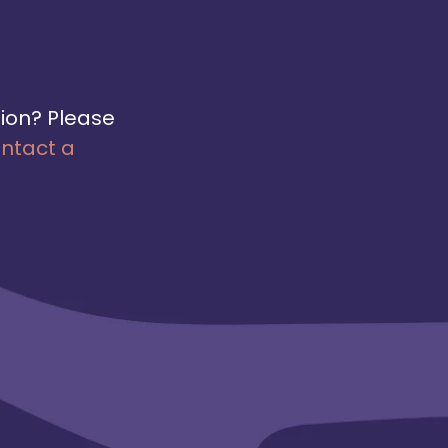
D&amp;I" is to create a more
competitive Sweden through
diversity and inclusion, and for the
company leaders to inspire others
to also take action. Mitt Liv has an
tion? Please
ambition to include 40 CEOs to the
ntact a
program within 5 years to create
an impact on the labour market.