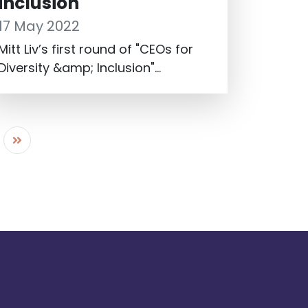
inclusion
17 May 2022
Mitt Liv’s first round of "CEOs for
Diversity &amp; Inclusion"
(D&amp;I) resulted in actionable
strategies and solutions for those
companies that were represented.
Eight CEOs per year are getting the
opportunity to be part of the
programme, and Mitt Liv is now
starting a cooperation with an
additional group of CEOs from
Kicks, PwC Sweden, DNB Sweden,
Securitas, Sizes Construction AB,
DanAds, Mannheimer Swartling and
Novax. The idea with "CEOs for