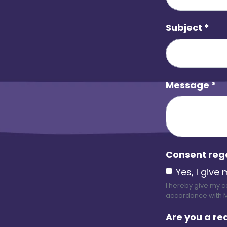
Subject
*
Message
*
Consent reg
Yes, I give
I hereby give my co
accordance with Mit
Are you a re