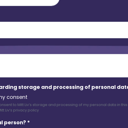
arding storage and processing of personal da
 my consent
nsent to Mitt Liv’s storage and processing of my personal data in this
t Liv’s privacy policy
al person?
*