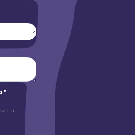
ta
*
 form in