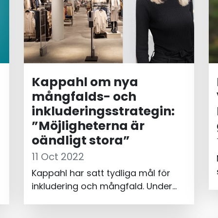
Kappahl om nya
mångfalds- och
inkluderingsstrategin:
”Möjligheterna är
oändligt stora”
11 Oct 2022
Kappahl har satt tydliga mål för
inkludering och mångfald. Under
våren har företaget lanserat en ny
mångfalds- och