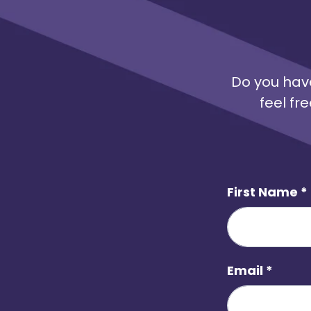
affärsvärde och konkurrenskraft,
därför är det viktigt att vi samlar
oss kring frågan och lär av
varandra. Ett samhälle med
mångfald tycker vi också är ett
Do you have
rikare och intressantare samhälle,
feel fr
säger Elisabeth Peregi, VD och
koncernchef på Kappahl, som
kommer att delta i ett panelsamtal
under seminariet.
First Name
*
Email
*