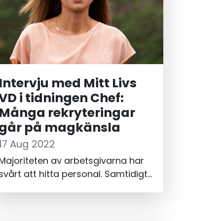
Intervju med Mitt Livs
VD i tidningen Chef:
Många rekryteringar
går på magkänsla
17 Aug 2022
Majoriteten av arbetsgivarna har
svårt att hitta personal. Samtidigt
saknar 130 000 akademiker med
utländsk bakgrund jobb på rätt
kompetensnivå. Chefer och