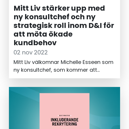
Mitt Liv stärker upp med
ny konsultchef och ny
strategisk roll inom D&I för
att möta ökade
kundbehov
02 nov 2022
Mitt Liv välkomnar Michelle Esseen som
ny konsultchef, som kommer att
ansvara för att skala upp Mitt Livs
konsultverksamhet och erbjudande för
ökad impact och tillväxt. Samtidigt
kommer nuvarande konsultchef Claire
Karlsson att anta en ny roll som Head
of D&amp;I Strategy &amp; Research,
en kundnära roll med fokus på Mitt Livs