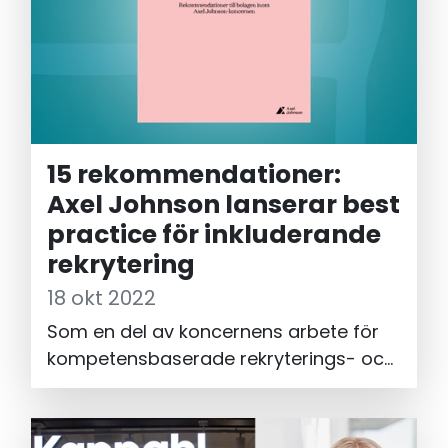
spetskompetens inom mångfald och
inkludering och utveckling av
kunderbjudandet.
15 rekommendationer:
Axel Johnson lanserar best
practice för inkluderande
rekrytering
18 okt 2022
Som en del av koncernens arbete för
kompetensbaserade rekryterings- och
befordringsprocesser har Mitt Livs
samarbetspartner Axel Johnson
utvecklat 15 rekommendationer för