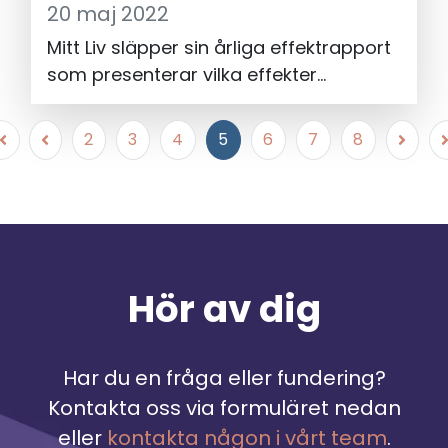
20 maj 2022
Mitt Liv släpper sin årliga effektrapport
som presenterar vilka effekter
verksamhetens arbete har haft under
föregående verksamhetsår. Resultaten
2
3
4
5
6
7
8
visar bland annat att 44% av
deltagarna i Mitt Livs mentorprogram,
som riktar sig till akademiker med
utländsk bakgrund, har fått jobb eller
praktikplats under eller efter
programmet - en ökning från 36%
Hör av dig
föregående pandemiår. Dessutom
visar effekterna att de mentorer som
deltar i programmet i stor utsträckning
Har du en fråga eller fundering?
blir interna ambassadörer i frågor som
Kontakta oss via formuläret nedan
rör mångfald och inkludering på sina
eller
kontakta någon i vårt team
.