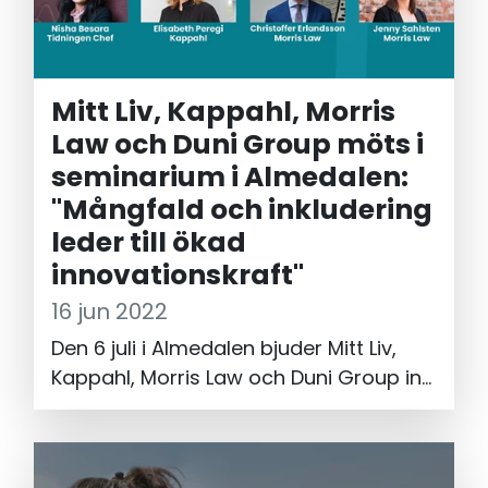
med brytning och andra hinder som
många drabbas av idag, säger Lenka
Prokopec Karlberg. Nu är hon vd för
Mitt Liv, Kappahl, Morris
organisationen Mitt Liv, som erbjuder
Law och Duni Group möts i
konsulttjänster inom mångfald och
inkludering och driver ett omfattande
seminarium i Almedalen:
mentorskapsprogram för
"Mångfald och inkludering
utlandsfödda akademiker.
leder till ökad
innovationskraft"
16 jun 2022
Den 6 juli i Almedalen bjuder Mitt Liv,
Kappahl, Morris Law och Duni Group in
till ett seminarium om hur vi
framtidssäkrar vår konkurrenskraft
genom att attrahera och ta vara på